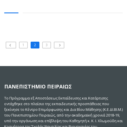
1
2
3
ΠΑΝΕΠΙΣΤΗΜΙΟ ΠΕΙΡΑΙΩΣ
Το Πρόγραμμα εξ Αποστάσεως Εκπαίδευσης και Κατάρτισης
εντάχθηκε στο πλαίσιο της εκπαιδευτικής προσπάθειας που
ξεκίνησε το Κέντρο Επιμόρφωσης και Δια Βίου Μάθησης (Κ.Ε.ΔΙ.ΒΙ.Μ.)
του Πανεπιστημίου Πειραιώς, από την ακαδημαϊκή χρονιά 2018-19,
υπό την οργάνωση και επίβλεψη του Καθηγητή κ. Κ. Ι. Χλωμούδη και
Κοσμήτορα της Σχολής Ναυτιλίας και Βιομηχανίας του