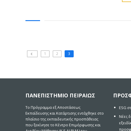
1
2
3
ΠΑΝΕΠΙΣΤΗΜΙΟ ΠΕΙΡΑΙΩΣ
ΠΡΟΣΦ
Το Πρόγραμμα εξ Αποστάσεως
ESG στ
Εκπαίδευσης και Κατάρτισης εντάχθηκε στο
Νέες δ
πλαίσιο της εκπαιδευτικής προσπάθειας
εξειδί
που ξεκίνησε το Κέντρο Επιμόρφωσης και
προσφ
Δια Βίου Μάθησης (Κ.Ε.ΔΙ.ΒΙ.Μ.) του