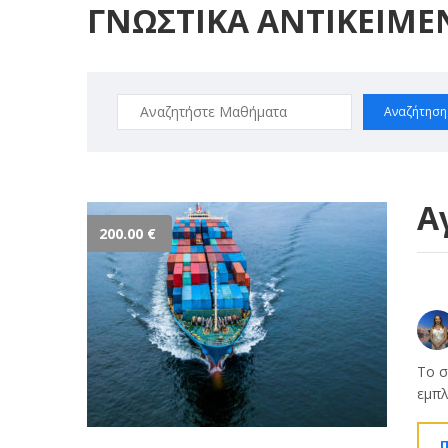
ΓΝΩΣΤΙΚΑ ΑΝΤΙΚΕΙΜΕ
Αναζήτηση
για:
Α
200.00
€
Το σ
εμπλ
Π