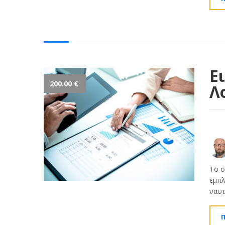
Ε
200.00
€
Λ
Το σ
εμπλ
ναυτ
Π