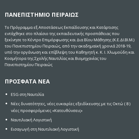
ΠΑΝΕΠΙΣΤΗΜΙΟ ΠΕΙΡΑΙΩΣ
Το Πρόγραμμα εξ Αποστάσεως Εκπαίδευσης και Κατάρτισης
εντάχθηκε στο πλαίσιο της εκπαιδευτικής προσπάθειας που
ξεκίνησε το Κέντρο Επιμόρφωσης και Δια Βίου Μάθησης (Κ.Ε.ΔΙ.ΒΙ.Μ.)
του Πανεπιστημίου Πειραιώς, από την ακαδημαϊκή χρονιά 2018-19,
υπό την οργάνωση και επίβλεψη του Καθηγητή κ. Κ. Ι. Χλωμούδη και
Κοσμήτορα της Σχολής Ναυτιλίας και Βιομηχανίας του
Πανεπιστημίου Πειραιώς
ΠΡΟΣΦΑΤΑ ΝΕΑ
ESG στη Ναυτιλία
Νέες δυνατότητες, νέες ευκαιρίες εξειδίκευσης με τις Οκτώ ( 8 )
νέες προσφερόμενες «Κατευθύνσεις»
Ναυτιλιακή Λογιστική
Εισαγωγή στη Ναυτιλιακή Λογιστική