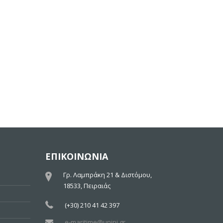
ΕΠΙΚΟΙΝΩΝΙΑ
Γρ. Λαμπράκη 21 & Διστόμου,
18533, Πειραιάς
(+30) 210 41 42 397
e-maritime@unipi.gr