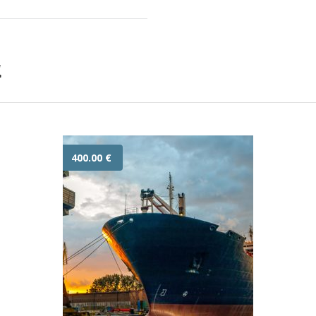
α
400.00
€