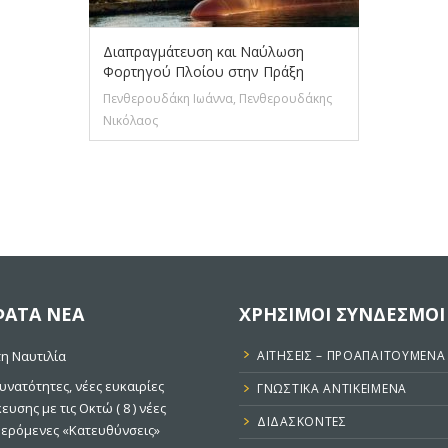
Διαπραγμάτευση και Ναύλωση
Φορτηγού Πλοίου στην Πράξη
Πενθερουδάκη Ιωάννα, Πενθερουδάκης
Νικόλαος
ΑΤΑ ΝΕΑ
ΧΡΗΣΙΜΟΙ ΣΥΝΔΕΣΜΟΙ
η Ναυτιλία
ΑΙΤΉΣΕΙΣ – ΠΡΟΑΠΑΙΤΟΎΜΕΝΑ
υνατότητες, νέες ευκαιρίες
ΓΝΩΣΤΙΚΑ ΑΝΤΙΚΕΙΜΕΝΑ
κευσης με τις Οκτώ ( 8 ) νέες
ΔΙΔΆΣΚΟΝΤΕΣ
ερόμενες «Κατευθύνσεις»