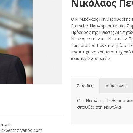
Νικόλαος Πε
Ο κ. Νικόλαος Πενθερουδάκης 
Εταιρείας Ναυλομεσιτών και Σ
Πρόεδρος της Ένωσης Διαιτητώ
Ναυλομεσιτών και Ναυτικών Πρα
Τμήματα του Πανεπιστημίου Πει
προπτυχιακό και μεταπτυχιακό
ιδιωτικών εταιρειών.
Σπουδές
Διδασκαλία
Ο κ. Νικόλαος Πενθερουδάκης
σπουδές στη Ναυτιλία.
Email:
nickpenth@yahoo.com