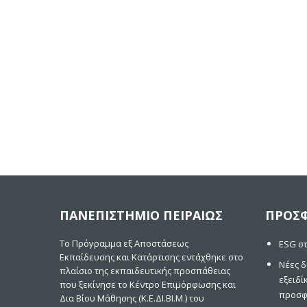
ΠΑΝΕΠΙΣΤΗΜΙΟ ΠΕΙΡΑΙΩΣ
ΠΡΟΣΦ
Το Πρόγραμμα εξ Αποστάσεως
ESG στ
Εκπαίδευσης και Κατάρτισης εντάχθηκε στο
Νέες δ
πλαίσιο της εκπαιδευτικής προσπάθειας
εξειδί
που ξεκίνησε το Κέντρο Επιμόρφωσης και
προσφ
Δια Βίου Μάθησης (Κ.Ε.ΔΙ.ΒΙ.Μ.) του